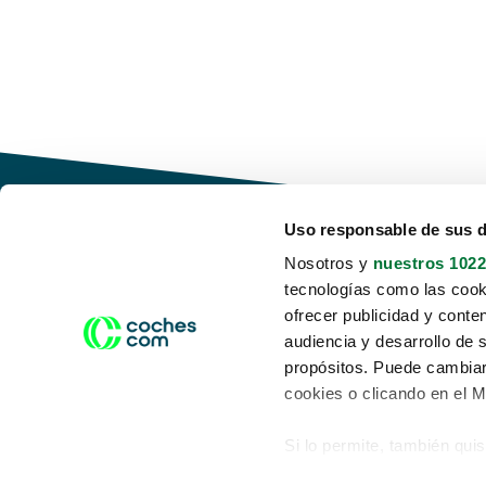
Uso responsable de sus 
Nosotros y
nuestros 1022
tecnologías como las cooki
Conduce tu futuro,
ofrecer publicidad y conte
desata tu movilidad
audiencia y desarrollo de 
propósitos. Puede cambiar
cookies o clicando en el 
Si lo permite, también qui
Acerca de nosotros
Aviso legal
Recopilar información