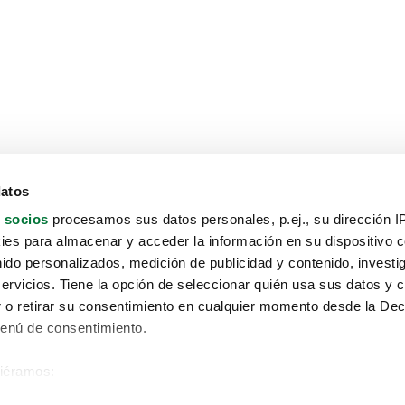
datos
 socios
procesamos sus datos personales, p.ej., su dirección I
es para almacenar y acceder la información en su dispositivo co
nido personalizados, medición de publicidad y contenido, investi
servicios. Tiene la opción de seleccionar quién usa sus datos y 
 o retirar su consentimiento en cualquier momento desde la Dec
Menú de consentimiento.
siéramos:
Aviso protección de datos
 sobre su ubicación geográfica que puede tener una precisión de