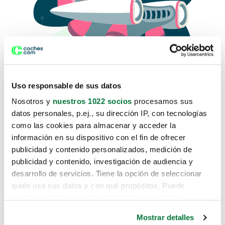
Uso responsable de sus datos
Nosotros y
nuestros 1022 socios
procesamos sus
datos personales, p.ej., su dirección IP, con tecnologías
como las cookies para almacenar y acceder la
Lo sentimos, no sabemos como
información en su dispositivo con el fin de ofrecer
te hemos traido hasta aquí.
publicidad y contenido personalizados, medición de
publicidad y contenido, investigación de audiencia y
desarrollo de servicios. Tiene la opción de seleccionar
Pero puedes encontrar el coche que estás
quién usa sus datos y con qué propósitos. Puede
buscando en alguno de estos enlaces:
cambiar o retirar su consentimiento en cualquier
momento desde la Declaración de cookies o clicando en
Coches nuevos
Mostrar detalles
el Menú de consentimiento.