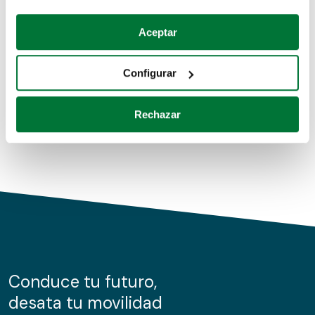
Coches de segunda mano
Si lo permite, también quisiéramos:
Aceptar
Recopilar información sobre su ubicación geográfica
Coches de km0
que puede tener una precisión de varios metros
Configurar
Coches de renting
Identificar su dispositivo analizándolo activamente
para buscar características específicas (huellas
Rechazar
digitales)
Obtenga más información sobre cómo se procesan sus
datos personales y establezca sus preferencias en la
sección de datos
. Puede cambiar o retirar su
consentimiento en cualquier momento en la Declaración
de cookies.
Las cookies de este sitio web se usan para personalizar
el contenido y los anuncios, ofrecer funciones de redes
sociales y analizar el tráfico. Además, compartimos
Conduce tu futuro,
información sobre el uso que haga del sitio web con
desata tu movilidad
nuestros partners de redes sociales, publicidad y análisis