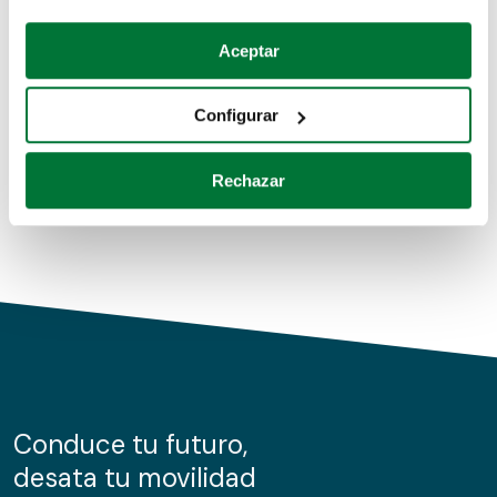
Coches de segunda mano
Si lo permite, también quisiéramos:
Aceptar
Recopilar información sobre su ubicación geográfica
Coches de km0
que puede tener una precisión de varios metros
Configurar
Coches de renting
Identificar su dispositivo analizándolo activamente
para buscar características específicas (huellas
Rechazar
digitales)
Obtenga más información sobre cómo se procesan sus
datos personales y establezca sus preferencias en la
sección de datos
. Puede cambiar o retirar su
consentimiento en cualquier momento en la Declaración
de cookies.
Las cookies de este sitio web se usan para personalizar
el contenido y los anuncios, ofrecer funciones de redes
sociales y analizar el tráfico. Además, compartimos
Conduce tu futuro,
información sobre el uso que haga del sitio web con
desata tu movilidad
nuestros partners de redes sociales, publicidad y análisis