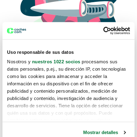
Uso responsable de sus datos
Nosotros y
nuestros 1022 socios
procesamos sus
datos personales, p.ej., su dirección IP, con tecnologías
como las cookies para almacenar y acceder la
Lo sentimos, no sabemos como
información en su dispositivo con el fin de ofrecer
te hemos traido hasta aquí.
publicidad y contenido personalizados, medición de
publicidad y contenido, investigación de audiencia y
desarrollo de servicios. Tiene la opción de seleccionar
Pero puedes encontrar el coche que estás
quién usa sus datos y con qué propósitos. Puede
buscando en alguno de estos enlaces:
cambiar o retirar su consentimiento en cualquier
momento desde la Declaración de cookies o clicando en
Coches nuevos
Mostrar detalles
el Menú de consentimiento.