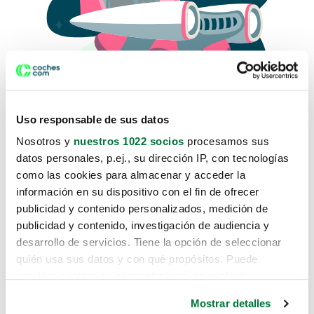
Uso responsable de sus datos
Nosotros y
nuestros 1022 socios
procesamos sus
datos personales, p.ej., su dirección IP, con tecnologías
como las cookies para almacenar y acceder la
Lo sentimos, no sabemos como
información en su dispositivo con el fin de ofrecer
te hemos traido hasta aquí.
publicidad y contenido personalizados, medición de
publicidad y contenido, investigación de audiencia y
desarrollo de servicios. Tiene la opción de seleccionar
Pero puedes encontrar el coche que estás
quién usa sus datos y con qué propósitos. Puede
buscando en alguno de estos enlaces:
cambiar o retirar su consentimiento en cualquier
momento desde la Declaración de cookies o clicando en
Coches nuevos
Mostrar detalles
el Menú de consentimiento.