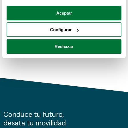
Coches de segunda mano
Si lo permite, también quisiéramos:
Aceptar
Recopilar información sobre su ubicación geográfica
Coches de km0
que puede tener una precisión de varios metros
Configurar
Coches de renting
Identificar su dispositivo analizándolo activamente
para buscar características específicas (huellas
Rechazar
digitales)
Obtenga más información sobre cómo se procesan sus
datos personales y establezca sus preferencias en la
sección de datos
. Puede cambiar o retirar su
consentimiento en cualquier momento en la Declaración
de cookies.
Las cookies de este sitio web se usan para personalizar
el contenido y los anuncios, ofrecer funciones de redes
sociales y analizar el tráfico. Además, compartimos
Conduce tu futuro,
información sobre el uso que haga del sitio web con
desata tu movilidad
nuestros partners de redes sociales, publicidad y análisis