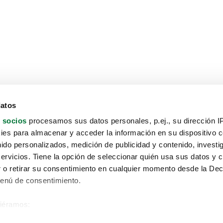
datos
 socios
procesamos sus datos personales, p.ej., su dirección I
es para almacenar y acceder la información en su dispositivo co
nido personalizados, medición de publicidad y contenido, investi
servicios. Tiene la opción de seleccionar quién usa sus datos y 
 o retirar su consentimiento en cualquier momento desde la Dec
Menú de consentimiento.
siéramos:
Aviso protección de datos
 sobre su ubicación geográfica que puede tener una precisión de