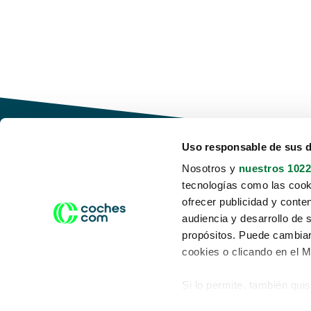
Uso responsable de sus 
Nosotros y
nuestros 1022
tecnologías como las cooki
Conduce tu futuro,
ofrecer publicidad y conte
desata tu movilidad
audiencia y desarrollo de 
propósitos. Puede cambiar
cookies o clicando en el 
Si lo permite, también qui
Acerca de nosotros
Aviso legal
Recopilar información