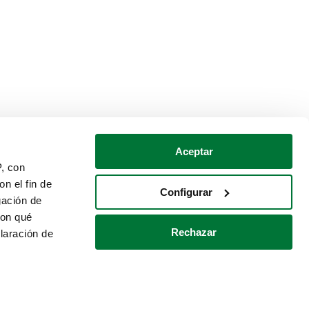
Aceptar
P, con
n el fin de
Configurar
gación de
con qué
Rechazar
laración de
Política de cookies
Contacto
 varios metros