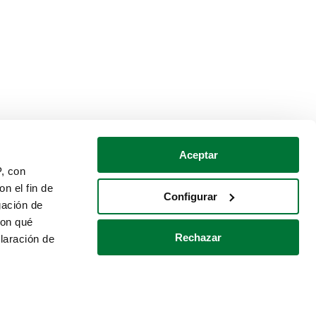
Aceptar
P, con
n el fin de
Configurar
gación de
con qué
Rechazar
laración de
Política de cookies
Contacto
 varios metros