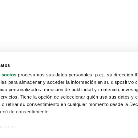
datos
 socios
procesamos sus datos personales, p.ej., su dirección I
es para almacenar y acceder la información en su dispositivo co
nido personalizados, medición de publicidad y contenido, investi
servicios. Tiene la opción de seleccionar quién usa sus datos y 
 o retirar su consentimiento en cualquier momento desde la Dec
Menú de consentimiento.
siéramos:
Aviso protección de datos
 sobre su ubicación geográfica que puede tener una precisión de