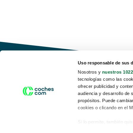
Uso responsable de sus 
Nosotros y
nuestros 1022
tecnologías como las cooki
Conduce tu futuro,
ofrecer publicidad y conte
desata tu movilidad
audiencia y desarrollo de 
propósitos. Puede cambiar
cookies o clicando en el 
Si lo permite, también qui
Acerca de nosotros
Aviso legal
Recopilar información