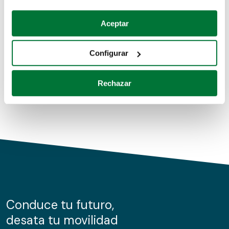
Coches de segunda mano
Si lo permite, también quisiéramos:
Aceptar
Recopilar información sobre su ubicación geográfica
Coches de km0
que puede tener una precisión de varios metros
Configurar
Coches de renting
Identificar su dispositivo analizándolo activamente
para buscar características específicas (huellas
Rechazar
digitales)
Obtenga más información sobre cómo se procesan sus
datos personales y establezca sus preferencias en la
sección de datos
. Puede cambiar o retirar su
consentimiento en cualquier momento en la Declaración
de cookies.
Las cookies de este sitio web se usan para personalizar
el contenido y los anuncios, ofrecer funciones de redes
sociales y analizar el tráfico. Además, compartimos
Conduce tu futuro,
información sobre el uso que haga del sitio web con
desata tu movilidad
nuestros partners de redes sociales, publicidad y análisis