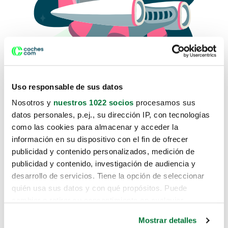
Uso responsable de sus datos
Nosotros y
nuestros 1022 socios
procesamos sus
datos personales, p.ej., su dirección IP, con tecnologías
como las cookies para almacenar y acceder la
Lo sentimos, no sabemos como
información en su dispositivo con el fin de ofrecer
te hemos traido hasta aquí.
publicidad y contenido personalizados, medición de
publicidad y contenido, investigación de audiencia y
desarrollo de servicios. Tiene la opción de seleccionar
Pero puedes encontrar el coche que estás
quién usa sus datos y con qué propósitos. Puede
buscando en alguno de estos enlaces:
cambiar o retirar su consentimiento en cualquier
momento desde la Declaración de cookies o clicando en
Coches nuevos
Mostrar detalles
el Menú de consentimiento.