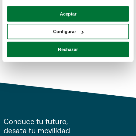
Coches de segunda mano
Si lo permite, también quisiéramos:
Aceptar
Recopilar información sobre su ubicación geográfica
Coches de km0
que puede tener una precisión de varios metros
Configurar
Coches de renting
Identificar su dispositivo analizándolo activamente
para buscar características específicas (huellas
Rechazar
digitales)
Obtenga más información sobre cómo se procesan sus
datos personales y establezca sus preferencias en la
sección de datos
. Puede cambiar o retirar su
consentimiento en cualquier momento en la Declaración
de cookies.
Las cookies de este sitio web se usan para personalizar
el contenido y los anuncios, ofrecer funciones de redes
sociales y analizar el tráfico. Además, compartimos
Conduce tu futuro,
información sobre el uso que haga del sitio web con
desata tu movilidad
nuestros partners de redes sociales, publicidad y análisis