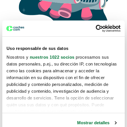
Uso responsable de sus datos
Nosotros y
nuestros 1022 socios
procesamos sus
datos personales, p.ej., su dirección IP, con tecnologías
como las cookies para almacenar y acceder la
Lo sentimos, no sabemos como
información en su dispositivo con el fin de ofrecer
te hemos traido hasta aquí.
publicidad y contenido personalizados, medición de
publicidad y contenido, investigación de audiencia y
desarrollo de servicios. Tiene la opción de seleccionar
Pero puedes encontrar el coche que estás
quién usa sus datos y con qué propósitos. Puede
buscando en alguno de estos enlaces:
cambiar o retirar su consentimiento en cualquier
momento desde la Declaración de cookies o clicando en
Coches nuevos
Mostrar detalles
el Menú de consentimiento.