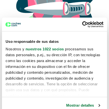
Uso responsable de sus datos
Nosotros y
nuestros 1022 socios
procesamos sus
datos personales, p.ej., su dirección IP, con tecnologías
como las cookies para almacenar y acceder la
Lo sentimos, no sabemos como
información en su dispositivo con el fin de ofrecer
te hemos traido hasta aquí.
publicidad y contenido personalizados, medición de
publicidad y contenido, investigación de audiencia y
desarrollo de servicios. Tiene la opción de seleccionar
Pero puedes encontrar el coche que estás
quién usa sus datos y con qué propósitos. Puede
buscando en alguno de estos enlaces:
cambiar o retirar su consentimiento en cualquier
momento desde la Declaración de cookies o clicando en
Coches nuevos
Mostrar detalles
el Menú de consentimiento.