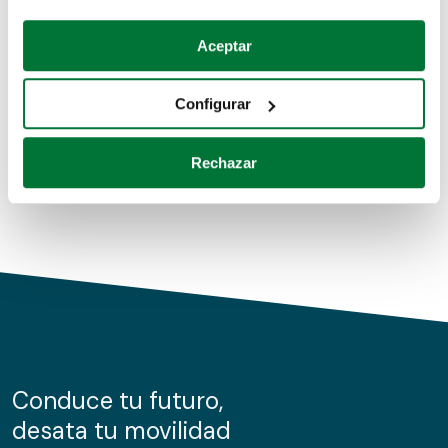
Coches de segunda mano
Si lo permite, también quisiéramos:
Aceptar
Recopilar información sobre su ubicación geográfica
Coches de km0
que puede tener una precisión de varios metros
Configurar
Coches de renting
Identificar su dispositivo analizándolo activamente
para buscar características específicas (huellas
Rechazar
digitales)
Obtenga más información sobre cómo se procesan sus
datos personales y establezca sus preferencias en la
sección de datos
. Puede cambiar o retirar su
consentimiento en cualquier momento en la Declaración
de cookies.
Las cookies de este sitio web se usan para personalizar
el contenido y los anuncios, ofrecer funciones de redes
sociales y analizar el tráfico. Además, compartimos
Conduce tu futuro,
información sobre el uso que haga del sitio web con
desata tu movilidad
nuestros partners de redes sociales, publicidad y análisis