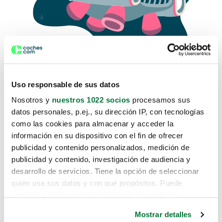
Uso responsable de sus datos
Nosotros y
nuestros 1022 socios
procesamos sus
datos personales, p.ej., su dirección IP, con tecnologías
como las cookies para almacenar y acceder la
Lo sentimos, no sabemos como
información en su dispositivo con el fin de ofrecer
te hemos traido hasta aquí.
publicidad y contenido personalizados, medición de
publicidad y contenido, investigación de audiencia y
desarrollo de servicios. Tiene la opción de seleccionar
Pero puedes encontrar el coche que estás
quién usa sus datos y con qué propósitos. Puede
buscando en alguno de estos enlaces:
cambiar o retirar su consentimiento en cualquier
momento desde la Declaración de cookies o clicando en
Coches nuevos
Mostrar detalles
el Menú de consentimiento.