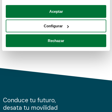
Coches de segunda mano
Si lo permite, también quisiéramos:
Aceptar
Recopilar información sobre su ubicación geográfica
Coches de km0
que puede tener una precisión de varios metros
Configurar
Coches de renting
Identificar su dispositivo analizándolo activamente
para buscar características específicas (huellas
Rechazar
digitales)
Obtenga más información sobre cómo se procesan sus
datos personales y establezca sus preferencias en la
sección de datos
. Puede cambiar o retirar su
consentimiento en cualquier momento en la Declaración
de cookies.
Las cookies de este sitio web se usan para personalizar
el contenido y los anuncios, ofrecer funciones de redes
sociales y analizar el tráfico. Además, compartimos
Conduce tu futuro,
información sobre el uso que haga del sitio web con
desata tu movilidad
nuestros partners de redes sociales, publicidad y análisis