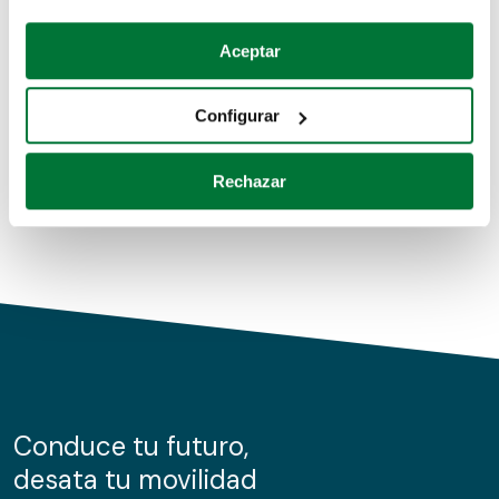
Coches de segunda mano
Si lo permite, también quisiéramos:
Aceptar
Recopilar información sobre su ubicación geográfica
Coches de km0
que puede tener una precisión de varios metros
Configurar
Coches de renting
Identificar su dispositivo analizándolo activamente
para buscar características específicas (huellas
Rechazar
digitales)
Obtenga más información sobre cómo se procesan sus
datos personales y establezca sus preferencias en la
sección de datos
. Puede cambiar o retirar su
consentimiento en cualquier momento en la Declaración
de cookies.
Las cookies de este sitio web se usan para personalizar
el contenido y los anuncios, ofrecer funciones de redes
sociales y analizar el tráfico. Además, compartimos
Conduce tu futuro,
información sobre el uso que haga del sitio web con
desata tu movilidad
nuestros partners de redes sociales, publicidad y análisis