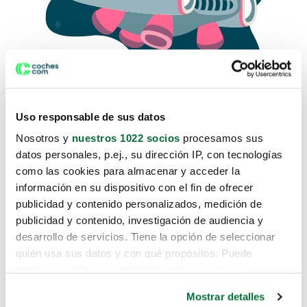
Uso responsable de sus datos
Nosotros y
nuestros 1022 socios
procesamos sus
datos personales, p.ej., su dirección IP, con tecnologías
como las cookies para almacenar y acceder la
Lo sentimos, no sabemos como
información en su dispositivo con el fin de ofrecer
te hemos traido hasta aquí.
publicidad y contenido personalizados, medición de
publicidad y contenido, investigación de audiencia y
desarrollo de servicios. Tiene la opción de seleccionar
Pero puedes encontrar el coche que estás
quién usa sus datos y con qué propósitos. Puede
buscando en alguno de estos enlaces:
cambiar o retirar su consentimiento en cualquier
momento desde la Declaración de cookies o clicando en
Coches nuevos
Mostrar detalles
el Menú de consentimiento.