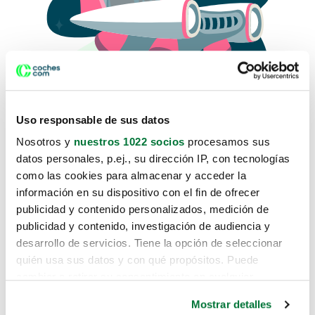
Uso responsable de sus datos
Nosotros y
nuestros 1022 socios
procesamos sus
datos personales, p.ej., su dirección IP, con tecnologías
como las cookies para almacenar y acceder la
Lo sentimos, no sabemos como
información en su dispositivo con el fin de ofrecer
te hemos traido hasta aquí.
publicidad y contenido personalizados, medición de
publicidad y contenido, investigación de audiencia y
desarrollo de servicios. Tiene la opción de seleccionar
Pero puedes encontrar el coche que estás
quién usa sus datos y con qué propósitos. Puede
buscando en alguno de estos enlaces:
cambiar o retirar su consentimiento en cualquier
momento desde la Declaración de cookies o clicando en
Coches nuevos
Mostrar detalles
el Menú de consentimiento.