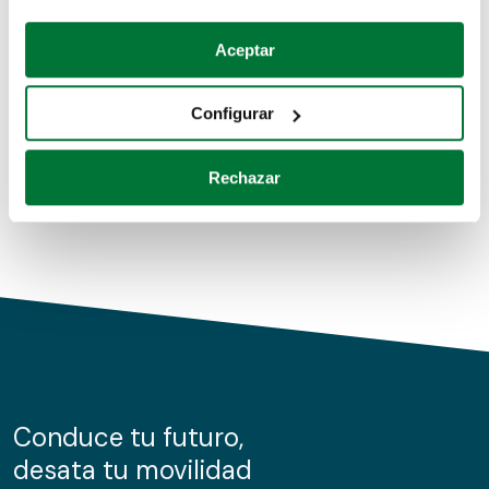
Coches de segunda mano
Si lo permite, también quisiéramos:
Aceptar
Recopilar información sobre su ubicación geográfica
Coches de km0
que puede tener una precisión de varios metros
Configurar
Coches de renting
Identificar su dispositivo analizándolo activamente
para buscar características específicas (huellas
Rechazar
digitales)
Obtenga más información sobre cómo se procesan sus
datos personales y establezca sus preferencias en la
sección de datos
. Puede cambiar o retirar su
consentimiento en cualquier momento en la Declaración
de cookies.
Las cookies de este sitio web se usan para personalizar
el contenido y los anuncios, ofrecer funciones de redes
sociales y analizar el tráfico. Además, compartimos
Conduce tu futuro,
información sobre el uso que haga del sitio web con
desata tu movilidad
nuestros partners de redes sociales, publicidad y análisis