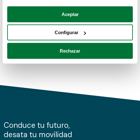
Coches de segunda mano
Si lo permite, también quisiéramos:
Aceptar
Recopilar información sobre su ubicación geográfica
Coches de km0
que puede tener una precisión de varios metros
Configurar
Coches de renting
Identificar su dispositivo analizándolo activamente
para buscar características específicas (huellas
Rechazar
digitales)
Obtenga más información sobre cómo se procesan sus
datos personales y establezca sus preferencias en la
sección de datos
. Puede cambiar o retirar su
consentimiento en cualquier momento en la Declaración
de cookies.
Las cookies de este sitio web se usan para personalizar
el contenido y los anuncios, ofrecer funciones de redes
sociales y analizar el tráfico. Además, compartimos
Conduce tu futuro,
información sobre el uso que haga del sitio web con
desata tu movilidad
nuestros partners de redes sociales, publicidad y análisis