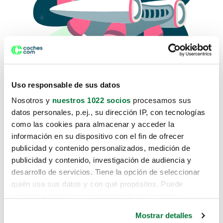
Uso responsable de sus datos
Nosotros y
nuestros 1022 socios
procesamos sus
datos personales, p.ej., su dirección IP, con tecnologías
como las cookies para almacenar y acceder la
Lo sentimos, no sabemos como
información en su dispositivo con el fin de ofrecer
te hemos traido hasta aquí.
publicidad y contenido personalizados, medición de
publicidad y contenido, investigación de audiencia y
desarrollo de servicios. Tiene la opción de seleccionar
Pero puedes encontrar el coche que estás
quién usa sus datos y con qué propósitos. Puede
buscando en alguno de estos enlaces:
cambiar o retirar su consentimiento en cualquier
momento desde la Declaración de cookies o clicando en
Coches nuevos
Mostrar detalles
el Menú de consentimiento.