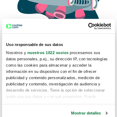
Uso responsable de sus datos
Nosotros y
nuestros 1022 socios
procesamos sus
datos personales, p.ej., su dirección IP, con tecnologías
como las cookies para almacenar y acceder la
Lo sentimos, no sabemos como
información en su dispositivo con el fin de ofrecer
te hemos traido hasta aquí.
publicidad y contenido personalizados, medición de
publicidad y contenido, investigación de audiencia y
desarrollo de servicios. Tiene la opción de seleccionar
Pero puedes encontrar el coche que estás
quién usa sus datos y con qué propósitos. Puede
buscando en alguno de estos enlaces:
cambiar o retirar su consentimiento en cualquier
momento desde la Declaración de cookies o clicando en
Coches nuevos
Mostrar detalles
el Menú de consentimiento.