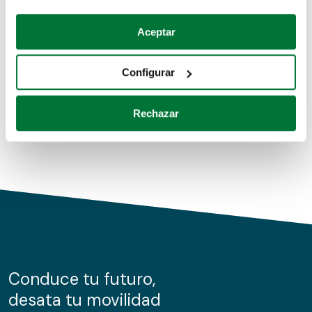
Coches de segunda mano
Si lo permite, también quisiéramos:
Aceptar
Recopilar información sobre su ubicación geográfica
Coches de km0
que puede tener una precisión de varios metros
Configurar
Coches de renting
Identificar su dispositivo analizándolo activamente
para buscar características específicas (huellas
Rechazar
digitales)
Obtenga más información sobre cómo se procesan sus
datos personales y establezca sus preferencias en la
sección de datos
. Puede cambiar o retirar su
consentimiento en cualquier momento en la Declaración
de cookies.
Las cookies de este sitio web se usan para personalizar
el contenido y los anuncios, ofrecer funciones de redes
sociales y analizar el tráfico. Además, compartimos
Conduce tu futuro,
información sobre el uso que haga del sitio web con
desata tu movilidad
nuestros partners de redes sociales, publicidad y análisis