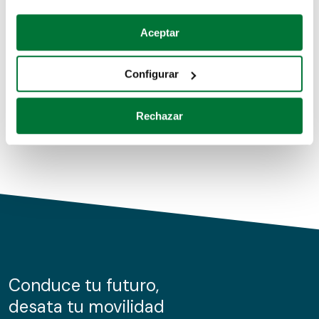
Coches de segunda mano
Si lo permite, también quisiéramos:
Aceptar
Recopilar información sobre su ubicación geográfica
Coches de km0
que puede tener una precisión de varios metros
Configurar
Coches de renting
Identificar su dispositivo analizándolo activamente
para buscar características específicas (huellas
Rechazar
digitales)
Obtenga más información sobre cómo se procesan sus
datos personales y establezca sus preferencias en la
sección de datos
. Puede cambiar o retirar su
consentimiento en cualquier momento en la Declaración
de cookies.
Las cookies de este sitio web se usan para personalizar
el contenido y los anuncios, ofrecer funciones de redes
sociales y analizar el tráfico. Además, compartimos
Conduce tu futuro,
información sobre el uso que haga del sitio web con
desata tu movilidad
nuestros partners de redes sociales, publicidad y análisis