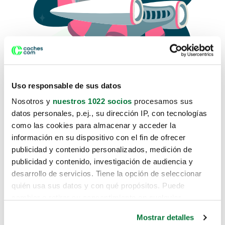
Uso responsable de sus datos
Nosotros y
nuestros 1022 socios
procesamos sus
datos personales, p.ej., su dirección IP, con tecnologías
como las cookies para almacenar y acceder la
Lo sentimos, no sabemos como
información en su dispositivo con el fin de ofrecer
te hemos traido hasta aquí.
publicidad y contenido personalizados, medición de
publicidad y contenido, investigación de audiencia y
desarrollo de servicios. Tiene la opción de seleccionar
Pero puedes encontrar el coche que estás
quién usa sus datos y con qué propósitos. Puede
buscando en alguno de estos enlaces:
cambiar o retirar su consentimiento en cualquier
momento desde la Declaración de cookies o clicando en
Coches nuevos
Mostrar detalles
el Menú de consentimiento.