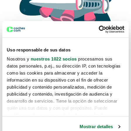
Uso responsable de sus datos
Nosotros y
nuestros 1022 socios
procesamos sus
datos personales, p.ej., su dirección IP, con tecnologías
como las cookies para almacenar y acceder la
Lo sentimos, no sabemos como
información en su dispositivo con el fin de ofrecer
te hemos traido hasta aquí.
publicidad y contenido personalizados, medición de
publicidad y contenido, investigación de audiencia y
desarrollo de servicios. Tiene la opción de seleccionar
Pero puedes encontrar el coche que estás
quién usa sus datos y con qué propósitos. Puede
buscando en alguno de estos enlaces:
cambiar o retirar su consentimiento en cualquier
momento desde la Declaración de cookies o clicando en
Coches nuevos
Mostrar detalles
el Menú de consentimiento.