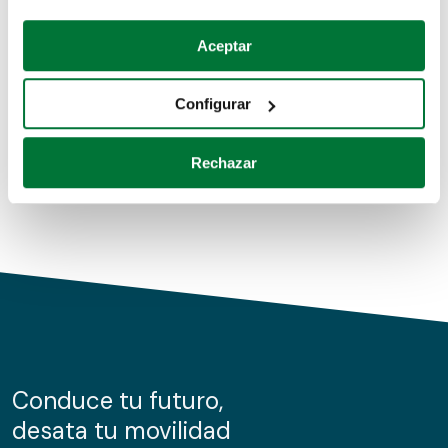
Coches de segunda mano
Si lo permite, también quisiéramos:
Aceptar
Recopilar información sobre su ubicación geográfica
Coches de km0
que puede tener una precisión de varios metros
Configurar
Coches de renting
Identificar su dispositivo analizándolo activamente
para buscar características específicas (huellas
Rechazar
digitales)
Obtenga más información sobre cómo se procesan sus
datos personales y establezca sus preferencias en la
sección de datos
. Puede cambiar o retirar su
consentimiento en cualquier momento en la Declaración
de cookies.
Las cookies de este sitio web se usan para personalizar
el contenido y los anuncios, ofrecer funciones de redes
sociales y analizar el tráfico. Además, compartimos
Conduce tu futuro,
información sobre el uso que haga del sitio web con
desata tu movilidad
nuestros partners de redes sociales, publicidad y análisis