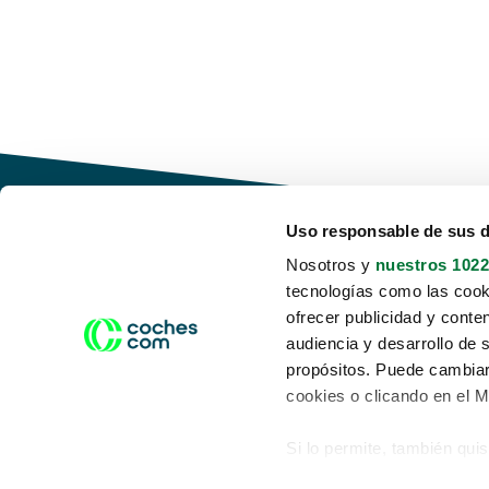
Uso responsable de sus 
Nosotros y
nuestros 1022
tecnologías como las cooki
Conduce tu futuro,
ofrecer publicidad y conte
desata tu movilidad
audiencia y desarrollo de 
propósitos. Puede cambiar
cookies o clicando en el 
Si lo permite, también qui
Acerca de nosotros
Aviso legal
Recopilar información