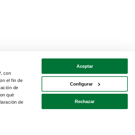
Aceptar
P, con
n el fin de
Configurar
gación de
con qué
Rechazar
laración de
Política de cookies
Contacto
 varios metros