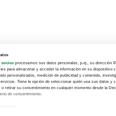
datos
 socios
procesamos sus datos personales, p.ej., su dirección I
es para almacenar y acceder la información en su dispositivo co
nido personalizados, medición de publicidad y contenido, investi
servicios. Tiene la opción de seleccionar quién usa sus datos y 
 o retirar su consentimiento en cualquier momento desde la Dec
Menú de consentimiento.
siéramos:
Aviso protección de datos
 sobre su ubicación geográfica que puede tener una precisión de