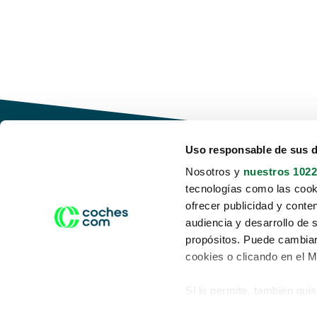
Uso responsable de sus 
Nosotros y
nuestros 1022
tecnologías como las cooki
Conduce tu futuro,
ofrecer publicidad y conte
desata tu movilidad
audiencia y desarrollo de 
propósitos. Puede cambiar
cookies o clicando en el 
Si lo permite, también qui
Acerca de nosotros
Aviso legal
Recopilar información