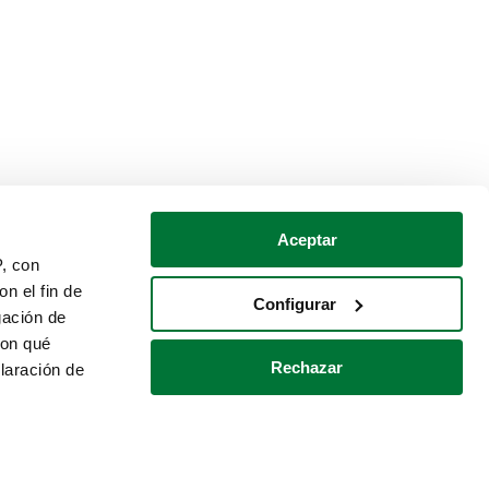
Aceptar
P, con
n el fin de
Configurar
gación de
con qué
Rechazar
laración de
Política de cookies
Contacto
 varios metros