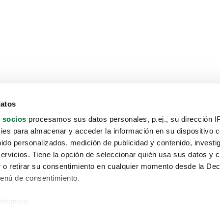
datos
 socios
procesamos sus datos personales, p.ej., su dirección I
es para almacenar y acceder la información en su dispositivo co
nido personalizados, medición de publicidad y contenido, investi
servicios. Tiene la opción de seleccionar quién usa sus datos y 
 o retirar su consentimiento en cualquier momento desde la Dec
Menú de consentimiento.
siéramos:
Aviso protección de datos
 sobre su ubicación geográfica que puede tener una precisión de