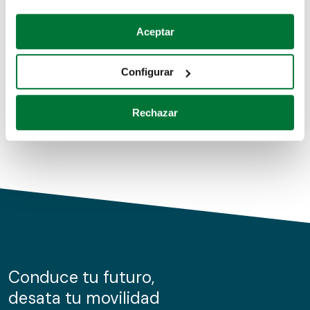
Coches de segunda mano
Si lo permite, también quisiéramos:
Aceptar
Recopilar información sobre su ubicación geográfica
Coches de km0
que puede tener una precisión de varios metros
Configurar
Coches de renting
Identificar su dispositivo analizándolo activamente
para buscar características específicas (huellas
Rechazar
digitales)
Obtenga más información sobre cómo se procesan sus
datos personales y establezca sus preferencias en la
sección de datos
. Puede cambiar o retirar su
consentimiento en cualquier momento en la Declaración
de cookies.
Las cookies de este sitio web se usan para personalizar
el contenido y los anuncios, ofrecer funciones de redes
sociales y analizar el tráfico. Además, compartimos
Conduce tu futuro,
información sobre el uso que haga del sitio web con
desata tu movilidad
nuestros partners de redes sociales, publicidad y análisis