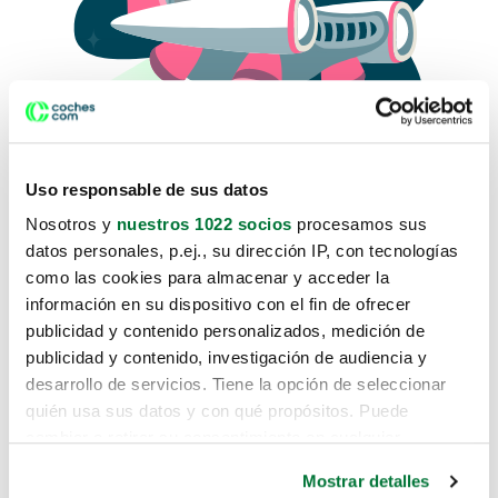
Uso responsable de sus datos
Nosotros y
nuestros 1022 socios
procesamos sus
datos personales, p.ej., su dirección IP, con tecnologías
como las cookies para almacenar y acceder la
Lo sentimos, no sabemos como
información en su dispositivo con el fin de ofrecer
te hemos traido hasta aquí.
publicidad y contenido personalizados, medición de
publicidad y contenido, investigación de audiencia y
desarrollo de servicios. Tiene la opción de seleccionar
Pero puedes encontrar el coche que estás
quién usa sus datos y con qué propósitos. Puede
buscando en alguno de estos enlaces:
cambiar o retirar su consentimiento en cualquier
momento desde la Declaración de cookies o clicando en
Coches nuevos
Mostrar detalles
el Menú de consentimiento.