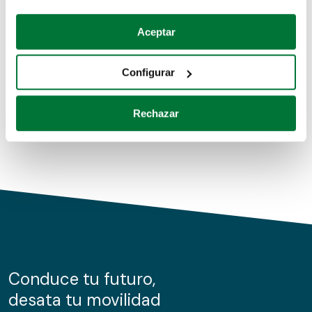
Coches de segunda mano
Si lo permite, también quisiéramos:
Aceptar
Recopilar información sobre su ubicación geográfica
Coches de km0
que puede tener una precisión de varios metros
Configurar
Coches de renting
Identificar su dispositivo analizándolo activamente
para buscar características específicas (huellas
Rechazar
digitales)
Obtenga más información sobre cómo se procesan sus
datos personales y establezca sus preferencias en la
sección de datos
. Puede cambiar o retirar su
consentimiento en cualquier momento en la Declaración
de cookies.
Las cookies de este sitio web se usan para personalizar
el contenido y los anuncios, ofrecer funciones de redes
sociales y analizar el tráfico. Además, compartimos
Conduce tu futuro,
información sobre el uso que haga del sitio web con
desata tu movilidad
nuestros partners de redes sociales, publicidad y análisis