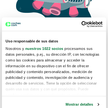
Uso responsable de sus datos
Nosotros y
nuestros 1022 socios
procesamos sus
datos personales, p.ej., su dirección IP, con tecnologías
como las cookies para almacenar y acceder la
Lo sentimos, no sabemos como
información en su dispositivo con el fin de ofrecer
te hemos traido hasta aquí.
publicidad y contenido personalizados, medición de
publicidad y contenido, investigación de audiencia y
desarrollo de servicios. Tiene la opción de seleccionar
Pero puedes encontrar el coche que estás
quién usa sus datos y con qué propósitos. Puede
buscando en alguno de estos enlaces:
cambiar o retirar su consentimiento en cualquier
momento desde la Declaración de cookies o clicando en
Coches nuevos
Mostrar detalles
el Menú de consentimiento.