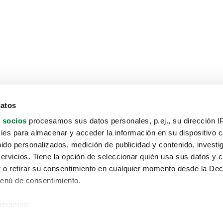
datos
 socios
procesamos sus datos personales, p.ej., su dirección I
es para almacenar y acceder la información en su dispositivo co
nido personalizados, medición de publicidad y contenido, investi
servicios. Tiene la opción de seleccionar quién usa sus datos y 
 o retirar su consentimiento en cualquier momento desde la Dec
Menú de consentimiento.
siéramos:
Aviso protección de datos
 sobre su ubicación geográfica que puede tener una precisión de