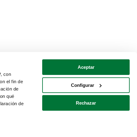
Aceptar
P, con
n el fin de
Configurar
gación de
con qué
Rechazar
laración de
Política de cookies
Contacto
 varios metros