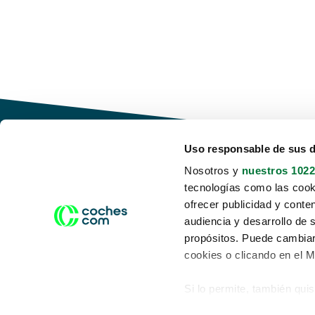
Uso responsable de sus 
Nosotros y
nuestros 1022
tecnologías como las cooki
Conduce tu futuro,
ofrecer publicidad y conte
desata tu movilidad
audiencia y desarrollo de 
propósitos. Puede cambiar
cookies o clicando en el 
Si lo permite, también qui
Acerca de nosotros
Aviso legal
Recopilar información