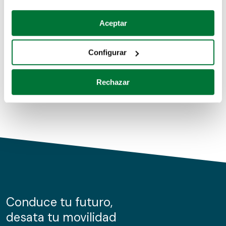
Coches de segunda mano
Si lo permite, también quisiéramos:
Aceptar
Recopilar información sobre su ubicación geográfica
Coches de km0
que puede tener una precisión de varios metros
Configurar
Coches de renting
Identificar su dispositivo analizándolo activamente
para buscar características específicas (huellas
Rechazar
digitales)
Obtenga más información sobre cómo se procesan sus
datos personales y establezca sus preferencias en la
sección de datos
. Puede cambiar o retirar su
consentimiento en cualquier momento en la Declaración
de cookies.
Las cookies de este sitio web se usan para personalizar
el contenido y los anuncios, ofrecer funciones de redes
sociales y analizar el tráfico. Además, compartimos
Conduce tu futuro,
información sobre el uso que haga del sitio web con
desata tu movilidad
nuestros partners de redes sociales, publicidad y análisis