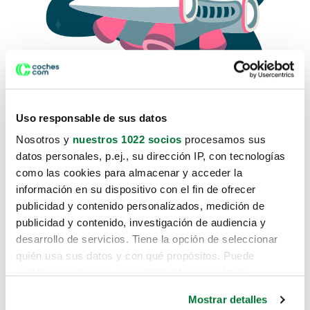
Uso responsable de sus datos
Nosotros y
nuestros 1022 socios
procesamos sus
datos personales, p.ej., su dirección IP, con tecnologías
como las cookies para almacenar y acceder la
Lo sentimos, no sabemos como
información en su dispositivo con el fin de ofrecer
te hemos traido hasta aquí.
publicidad y contenido personalizados, medición de
publicidad y contenido, investigación de audiencia y
desarrollo de servicios. Tiene la opción de seleccionar
Pero puedes encontrar el coche que estás
quién usa sus datos y con qué propósitos. Puede
buscando en alguno de estos enlaces:
cambiar o retirar su consentimiento en cualquier
momento desde la Declaración de cookies o clicando en
Coches nuevos
Mostrar detalles
el Menú de consentimiento.