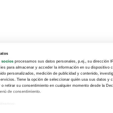
datos
 socios
procesamos sus datos personales, p.ej., su dirección I
es para almacenar y acceder la información en su dispositivo co
nido personalizados, medición de publicidad y contenido, investi
servicios. Tiene la opción de seleccionar quién usa sus datos y 
 o retirar su consentimiento en cualquier momento desde la Dec
Menú de consentimiento.
siéramos:
Aviso protección de datos
 sobre su ubicación geográfica que puede tener una precisión de