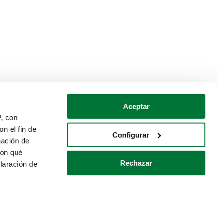
Aceptar
P, con
n el fin de
Configurar
gación de
con qué
Rechazar
laración de
Política de cookies
Contacto
 varios metros