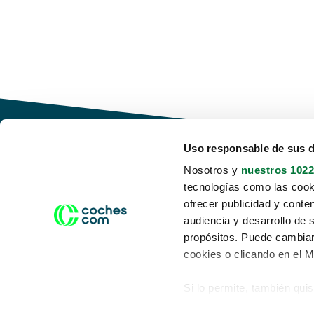
Uso responsable de sus 
Nosotros y
nuestros 1022
tecnologías como las cooki
Conduce tu futuro,
ofrecer publicidad y conte
desata tu movilidad
audiencia y desarrollo de 
propósitos. Puede cambiar
cookies o clicando en el 
Si lo permite, también qui
Acerca de nosotros
Aviso legal
Recopilar información