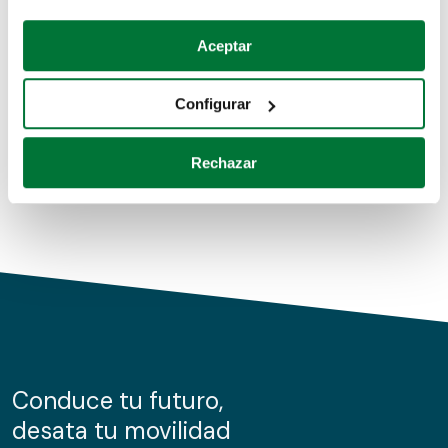
Coches de segunda mano
Si lo permite, también quisiéramos:
Aceptar
Recopilar información sobre su ubicación geográfica
Coches de km0
que puede tener una precisión de varios metros
Configurar
Coches de renting
Identificar su dispositivo analizándolo activamente
para buscar características específicas (huellas
Rechazar
digitales)
Obtenga más información sobre cómo se procesan sus
datos personales y establezca sus preferencias en la
sección de datos
. Puede cambiar o retirar su
consentimiento en cualquier momento en la Declaración
de cookies.
Las cookies de este sitio web se usan para personalizar
el contenido y los anuncios, ofrecer funciones de redes
sociales y analizar el tráfico. Además, compartimos
Conduce tu futuro,
información sobre el uso que haga del sitio web con
desata tu movilidad
nuestros partners de redes sociales, publicidad y análisis