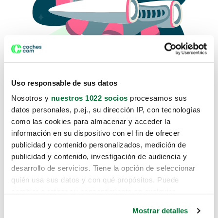
Uso responsable de sus datos
Nosotros y
nuestros 1022 socios
procesamos sus
datos personales, p.ej., su dirección IP, con tecnologías
como las cookies para almacenar y acceder la
Lo sentimos, no sabemos como
información en su dispositivo con el fin de ofrecer
te hemos traido hasta aquí.
publicidad y contenido personalizados, medición de
publicidad y contenido, investigación de audiencia y
desarrollo de servicios. Tiene la opción de seleccionar
Pero puedes encontrar el coche que estás
quién usa sus datos y con qué propósitos. Puede
buscando en alguno de estos enlaces:
cambiar o retirar su consentimiento en cualquier
momento desde la Declaración de cookies o clicando en
Coches nuevos
Mostrar detalles
el Menú de consentimiento.