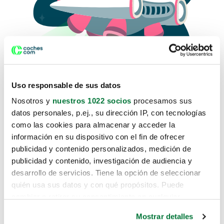
Uso responsable de sus datos
Nosotros y
nuestros 1022 socios
procesamos sus
datos personales, p.ej., su dirección IP, con tecnologías
como las cookies para almacenar y acceder la
Lo sentimos, no sabemos como
información en su dispositivo con el fin de ofrecer
te hemos traido hasta aquí.
publicidad y contenido personalizados, medición de
publicidad y contenido, investigación de audiencia y
desarrollo de servicios. Tiene la opción de seleccionar
Pero puedes encontrar el coche que estás
quién usa sus datos y con qué propósitos. Puede
buscando en alguno de estos enlaces:
cambiar o retirar su consentimiento en cualquier
momento desde la Declaración de cookies o clicando en
Coches nuevos
Mostrar detalles
el Menú de consentimiento.