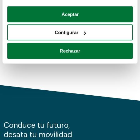
Coches de segunda mano
Si lo permite, también quisiéramos:
Aceptar
Recopilar información sobre su ubicación geográfica
Coches de km0
que puede tener una precisión de varios metros
Configurar
Coches de renting
Identificar su dispositivo analizándolo activamente
para buscar características específicas (huellas
Rechazar
digitales)
Obtenga más información sobre cómo se procesan sus
datos personales y establezca sus preferencias en la
sección de datos
. Puede cambiar o retirar su
consentimiento en cualquier momento en la Declaración
de cookies.
Las cookies de este sitio web se usan para personalizar
el contenido y los anuncios, ofrecer funciones de redes
sociales y analizar el tráfico. Además, compartimos
Conduce tu futuro,
información sobre el uso que haga del sitio web con
desata tu movilidad
nuestros partners de redes sociales, publicidad y análisis