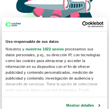
Uso responsable de sus datos
Nosotros y
nuestros 1022 socios
procesamos sus
datos personales, p.ej., su dirección IP, con tecnologías
como las cookies para almacenar y acceder la
Lo sentimos, no sabemos como
información en su dispositivo con el fin de ofrecer
te hemos traido hasta aquí.
publicidad y contenido personalizados, medición de
publicidad y contenido, investigación de audiencia y
desarrollo de servicios. Tiene la opción de seleccionar
Pero puedes encontrar el coche que estás
quién usa sus datos y con qué propósitos. Puede
buscando en alguno de estos enlaces:
cambiar o retirar su consentimiento en cualquier
momento desde la Declaración de cookies o clicando en
Coches nuevos
Mostrar detalles
el Menú de consentimiento.