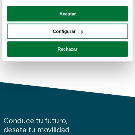
Coches de segunda mano
Si lo permite, también quisiéramos:
Aceptar
Recopilar información sobre su ubicación geográfica
Coches de km0
que puede tener una precisión de varios metros
Configurar
Coches de renting
Identificar su dispositivo analizándolo activamente
para buscar características específicas (huellas
Rechazar
digitales)
Obtenga más información sobre cómo se procesan sus
datos personales y establezca sus preferencias en la
sección de datos
. Puede cambiar o retirar su
consentimiento en cualquier momento en la Declaración
de cookies.
Las cookies de este sitio web se usan para personalizar
el contenido y los anuncios, ofrecer funciones de redes
sociales y analizar el tráfico. Además, compartimos
Conduce tu futuro,
información sobre el uso que haga del sitio web con
desata tu movilidad
nuestros partners de redes sociales, publicidad y análisis