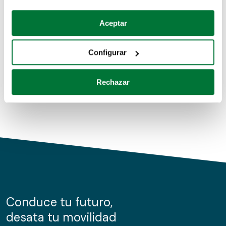
Coches de segunda mano
Si lo permite, también quisiéramos:
Aceptar
Recopilar información sobre su ubicación geográfica
Coches de km0
que puede tener una precisión de varios metros
Configurar
Coches de renting
Identificar su dispositivo analizándolo activamente
para buscar características específicas (huellas
Rechazar
digitales)
Obtenga más información sobre cómo se procesan sus
datos personales y establezca sus preferencias en la
sección de datos
. Puede cambiar o retirar su
consentimiento en cualquier momento en la Declaración
de cookies.
Las cookies de este sitio web se usan para personalizar
el contenido y los anuncios, ofrecer funciones de redes
sociales y analizar el tráfico. Además, compartimos
Conduce tu futuro,
información sobre el uso que haga del sitio web con
desata tu movilidad
nuestros partners de redes sociales, publicidad y análisis