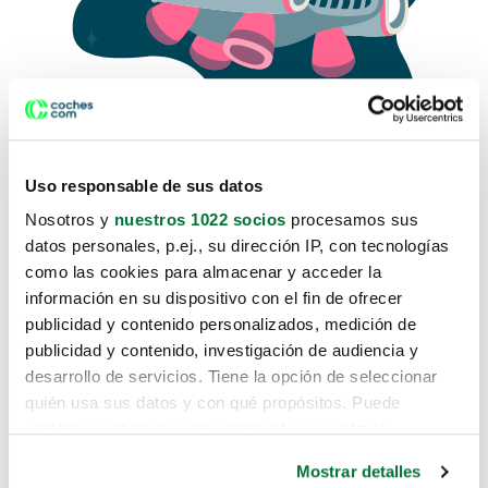
Uso responsable de sus datos
Nosotros y
nuestros 1022 socios
procesamos sus
datos personales, p.ej., su dirección IP, con tecnologías
como las cookies para almacenar y acceder la
Lo sentimos, no sabemos como
información en su dispositivo con el fin de ofrecer
te hemos traido hasta aquí.
publicidad y contenido personalizados, medición de
publicidad y contenido, investigación de audiencia y
desarrollo de servicios. Tiene la opción de seleccionar
Pero puedes encontrar el coche que estás
quién usa sus datos y con qué propósitos. Puede
buscando en alguno de estos enlaces:
cambiar o retirar su consentimiento en cualquier
momento desde la Declaración de cookies o clicando en
Coches nuevos
Mostrar detalles
el Menú de consentimiento.