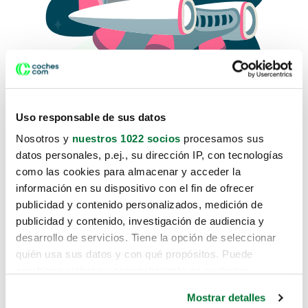
Uso responsable de sus datos
Nosotros y
nuestros 1022 socios
procesamos sus
datos personales, p.ej., su dirección IP, con tecnologías
como las cookies para almacenar y acceder la
Lo sentimos, no sabemos como
información en su dispositivo con el fin de ofrecer
te hemos traido hasta aquí.
publicidad y contenido personalizados, medición de
publicidad y contenido, investigación de audiencia y
desarrollo de servicios. Tiene la opción de seleccionar
Pero puedes encontrar el coche que estás
quién usa sus datos y con qué propósitos. Puede
buscando en alguno de estos enlaces:
cambiar o retirar su consentimiento en cualquier
momento desde la Declaración de cookies o clicando en
Coches nuevos
Mostrar detalles
el Menú de consentimiento.