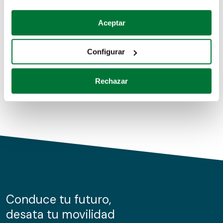
Coches de segunda mano
Si lo permite, también quisiéramos:
Aceptar
Recopilar información sobre su ubicación geográfica
Coches de km0
que puede tener una precisión de varios metros
Configurar
Coches de renting
Identificar su dispositivo analizándolo activamente
para buscar características específicas (huellas
Rechazar
digitales)
Obtenga más información sobre cómo se procesan sus
datos personales y establezca sus preferencias en la
sección de datos
. Puede cambiar o retirar su
consentimiento en cualquier momento en la Declaración
de cookies.
Las cookies de este sitio web se usan para personalizar
el contenido y los anuncios, ofrecer funciones de redes
sociales y analizar el tráfico. Además, compartimos
Conduce tu futuro,
información sobre el uso que haga del sitio web con
desata tu movilidad
nuestros partners de redes sociales, publicidad y análisis