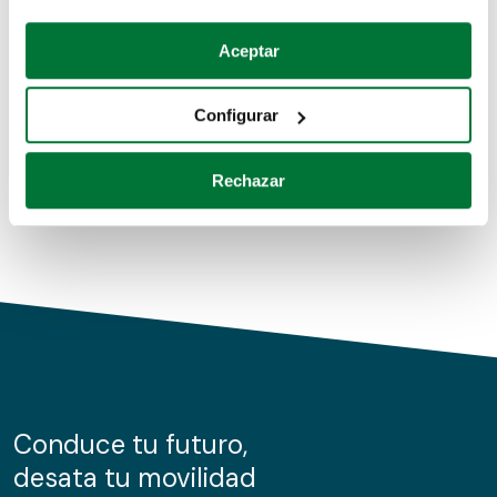
Coches de segunda mano
Si lo permite, también quisiéramos:
Aceptar
Recopilar información sobre su ubicación geográfica
Coches de km0
que puede tener una precisión de varios metros
Configurar
Coches de renting
Identificar su dispositivo analizándolo activamente
para buscar características específicas (huellas
Rechazar
digitales)
Obtenga más información sobre cómo se procesan sus
datos personales y establezca sus preferencias en la
sección de datos
. Puede cambiar o retirar su
consentimiento en cualquier momento en la Declaración
de cookies.
Las cookies de este sitio web se usan para personalizar
el contenido y los anuncios, ofrecer funciones de redes
sociales y analizar el tráfico. Además, compartimos
Conduce tu futuro,
información sobre el uso que haga del sitio web con
desata tu movilidad
nuestros partners de redes sociales, publicidad y análisis