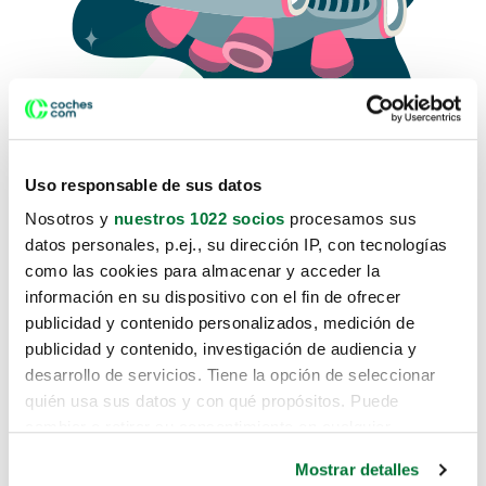
Uso responsable de sus datos
Nosotros y
nuestros 1022 socios
procesamos sus
datos personales, p.ej., su dirección IP, con tecnologías
como las cookies para almacenar y acceder la
Lo sentimos, no sabemos como
información en su dispositivo con el fin de ofrecer
te hemos traido hasta aquí.
publicidad y contenido personalizados, medición de
publicidad y contenido, investigación de audiencia y
desarrollo de servicios. Tiene la opción de seleccionar
Pero puedes encontrar el coche que estás
quién usa sus datos y con qué propósitos. Puede
buscando en alguno de estos enlaces:
cambiar o retirar su consentimiento en cualquier
momento desde la Declaración de cookies o clicando en
Coches nuevos
Mostrar detalles
el Menú de consentimiento.