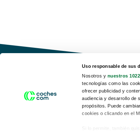
Uso responsable de sus 
Nosotros y
nuestros 1022
tecnologías como las cooki
Conduce tu futuro,
ofrecer publicidad y conte
desata tu movilidad
audiencia y desarrollo de 
propósitos. Puede cambiar
cookies o clicando en el 
Si lo permite, también qui
Acerca de nosotros
Aviso legal
Recopilar información