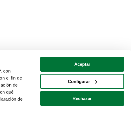
Aceptar
P, con
n el fin de
Configurar
gación de
con qué
Rechazar
laración de
Política de cookies
Contacto
 varios metros