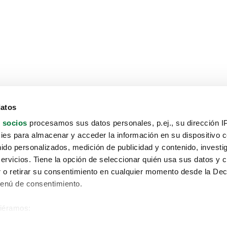
datos
 socios
procesamos sus datos personales, p.ej., su dirección I
es para almacenar y acceder la información en su dispositivo co
nido personalizados, medición de publicidad y contenido, investi
servicios. Tiene la opción de seleccionar quién usa sus datos y 
 o retirar su consentimiento en cualquier momento desde la Dec
Menú de consentimiento.
siéramos:
Aviso protección de datos
 sobre su ubicación geográfica que puede tener una precisión de