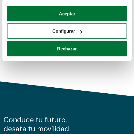
Coches de segunda mano
Si lo permite, también quisiéramos:
Aceptar
Recopilar información sobre su ubicación geográfica
Coches de km0
que puede tener una precisión de varios metros
Configurar
Coches de renting
Identificar su dispositivo analizándolo activamente
para buscar características específicas (huellas
Rechazar
digitales)
Obtenga más información sobre cómo se procesan sus
datos personales y establezca sus preferencias en la
sección de datos
. Puede cambiar o retirar su
consentimiento en cualquier momento en la Declaración
de cookies.
Las cookies de este sitio web se usan para personalizar
el contenido y los anuncios, ofrecer funciones de redes
sociales y analizar el tráfico. Además, compartimos
Conduce tu futuro,
información sobre el uso que haga del sitio web con
desata tu movilidad
nuestros partners de redes sociales, publicidad y análisis