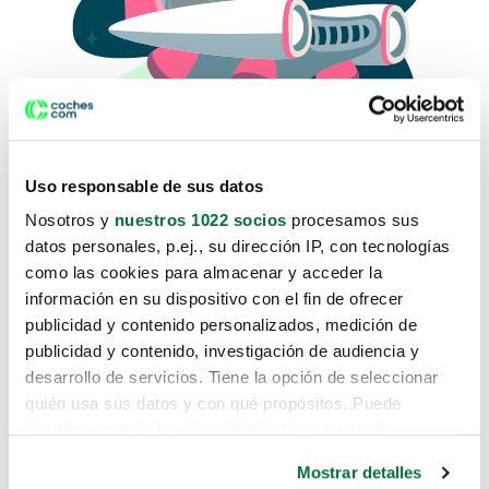
Uso responsable de sus datos
Nosotros y
nuestros 1022 socios
procesamos sus
datos personales, p.ej., su dirección IP, con tecnologías
como las cookies para almacenar y acceder la
Lo sentimos, no sabemos como
información en su dispositivo con el fin de ofrecer
te hemos traido hasta aquí.
publicidad y contenido personalizados, medición de
publicidad y contenido, investigación de audiencia y
desarrollo de servicios. Tiene la opción de seleccionar
Pero puedes encontrar el coche que estás
quién usa sus datos y con qué propósitos. Puede
buscando en alguno de estos enlaces:
cambiar o retirar su consentimiento en cualquier
momento desde la Declaración de cookies o clicando en
Coches nuevos
Mostrar detalles
el Menú de consentimiento.