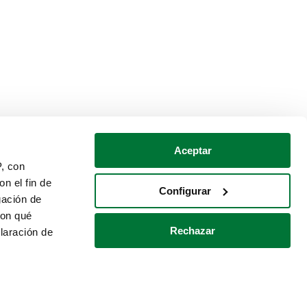
Aceptar
P, con
n el fin de
Configurar
gación de
con qué
Rechazar
laración de
Política de cookies
Contacto
 varios metros