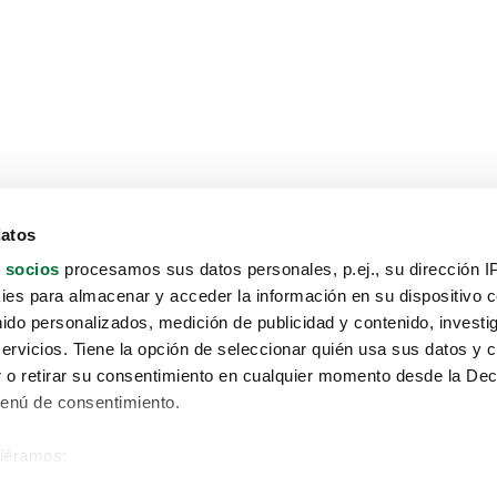
datos
 socios
procesamos sus datos personales, p.ej., su dirección I
es para almacenar y acceder la información en su dispositivo co
nido personalizados, medición de publicidad y contenido, investi
servicios. Tiene la opción de seleccionar quién usa sus datos y 
 o retirar su consentimiento en cualquier momento desde la Dec
Menú de consentimiento.
siéramos:
Aviso protección de datos
 sobre su ubicación geográfica que puede tener una precisión de