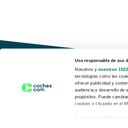
Uso responsable de sus 
Nosotros y
nuestros 1022
tecnologías como las cooki
Conduce tu futuro,
ofrecer publicidad y conte
desata tu movilidad
audiencia y desarrollo de 
propósitos. Puede cambiar
cookies o clicando en el 
Si lo permite, también qui
Acerca de nosotros
Aviso legal
Recopilar información