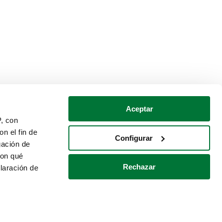
Aceptar
P, con
n el fin de
Configurar
gación de
con qué
Rechazar
laración de
Política de cookies
Contacto
 varios metros