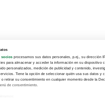
datos
 socios
procesamos sus datos personales, p.ej., su dirección I
es para almacenar y acceder la información en su dispositivo co
nido personalizados, medición de publicidad y contenido, investi
servicios. Tiene la opción de seleccionar quién usa sus datos y 
 o retirar su consentimiento en cualquier momento desde la Dec
Menú de consentimiento.
siéramos:
Aviso protección de datos
 sobre su ubicación geográfica que puede tener una precisión de