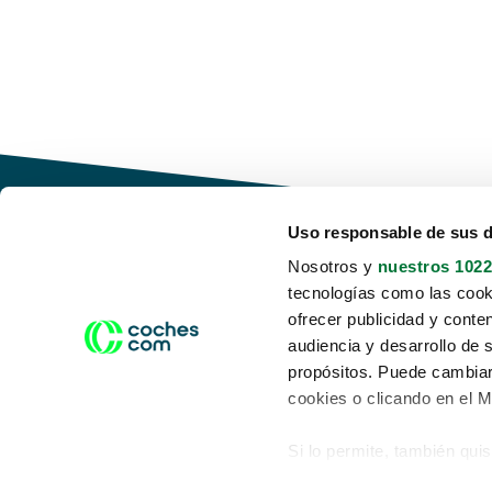
Uso responsable de sus 
Nosotros y
nuestros 1022
tecnologías como las cooki
Conduce tu futuro,
ofrecer publicidad y conte
desata tu movilidad
audiencia y desarrollo de 
propósitos. Puede cambiar
cookies o clicando en el 
Si lo permite, también qui
Acerca de nosotros
Aviso legal
Recopilar información