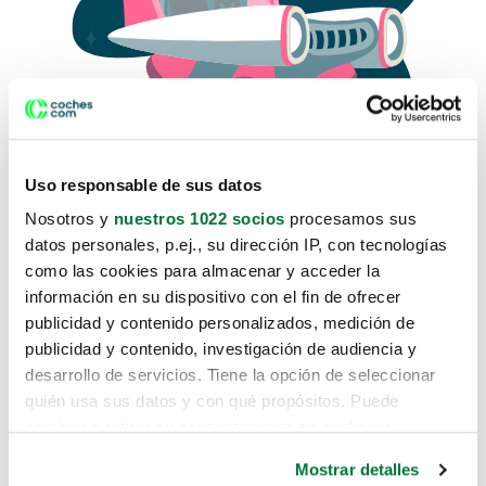
Uso responsable de sus datos
Nosotros y
nuestros 1022 socios
procesamos sus
datos personales, p.ej., su dirección IP, con tecnologías
como las cookies para almacenar y acceder la
Lo sentimos, no sabemos como
información en su dispositivo con el fin de ofrecer
te hemos traido hasta aquí.
publicidad y contenido personalizados, medición de
publicidad y contenido, investigación de audiencia y
desarrollo de servicios. Tiene la opción de seleccionar
Pero puedes encontrar el coche que estás
quién usa sus datos y con qué propósitos. Puede
buscando en alguno de estos enlaces:
cambiar o retirar su consentimiento en cualquier
momento desde la Declaración de cookies o clicando en
Coches nuevos
Mostrar detalles
el Menú de consentimiento.