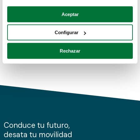
Coches de segunda mano
Si lo permite, también quisiéramos:
Aceptar
Recopilar información sobre su ubicación geográfica
Coches de km0
que puede tener una precisión de varios metros
Configurar
Coches de renting
Identificar su dispositivo analizándolo activamente
para buscar características específicas (huellas
Rechazar
digitales)
Obtenga más información sobre cómo se procesan sus
datos personales y establezca sus preferencias en la
sección de datos
. Puede cambiar o retirar su
consentimiento en cualquier momento en la Declaración
de cookies.
Las cookies de este sitio web se usan para personalizar
el contenido y los anuncios, ofrecer funciones de redes
sociales y analizar el tráfico. Además, compartimos
Conduce tu futuro,
información sobre el uso que haga del sitio web con
desata tu movilidad
nuestros partners de redes sociales, publicidad y análisis