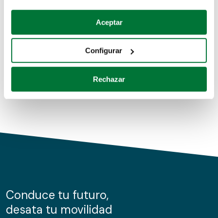
Coches de segunda mano
Si lo permite, también quisiéramos:
Aceptar
Recopilar información sobre su ubicación geográfica
Coches de km0
que puede tener una precisión de varios metros
Configurar
Coches de renting
Identificar su dispositivo analizándolo activamente
para buscar características específicas (huellas
Rechazar
digitales)
Obtenga más información sobre cómo se procesan sus
datos personales y establezca sus preferencias en la
sección de datos
. Puede cambiar o retirar su
consentimiento en cualquier momento en la Declaración
de cookies.
Las cookies de este sitio web se usan para personalizar
el contenido y los anuncios, ofrecer funciones de redes
sociales y analizar el tráfico. Además, compartimos
Conduce tu futuro,
información sobre el uso que haga del sitio web con
desata tu movilidad
nuestros partners de redes sociales, publicidad y análisis