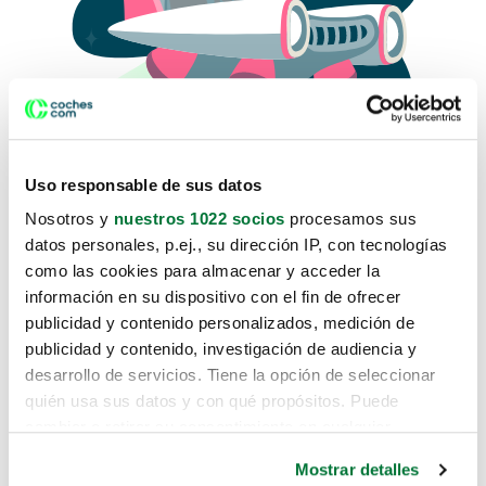
Uso responsable de sus datos
Nosotros y
nuestros 1022 socios
procesamos sus
datos personales, p.ej., su dirección IP, con tecnologías
como las cookies para almacenar y acceder la
Lo sentimos, no sabemos como
información en su dispositivo con el fin de ofrecer
te hemos traido hasta aquí.
publicidad y contenido personalizados, medición de
publicidad y contenido, investigación de audiencia y
desarrollo de servicios. Tiene la opción de seleccionar
Pero puedes encontrar el coche que estás
quién usa sus datos y con qué propósitos. Puede
buscando en alguno de estos enlaces:
cambiar o retirar su consentimiento en cualquier
momento desde la Declaración de cookies o clicando en
Coches nuevos
Mostrar detalles
el Menú de consentimiento.