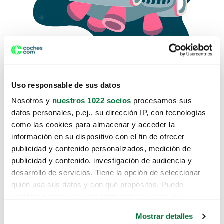
Uso responsable de sus datos
Nosotros y
nuestros 1022 socios
procesamos sus
datos personales, p.ej., su dirección IP, con tecnologías
como las cookies para almacenar y acceder la
Lo sentimos, no sabemos como
información en su dispositivo con el fin de ofrecer
te hemos traido hasta aquí.
publicidad y contenido personalizados, medición de
publicidad y contenido, investigación de audiencia y
desarrollo de servicios. Tiene la opción de seleccionar
Pero puedes encontrar el coche que estás
quién usa sus datos y con qué propósitos. Puede
buscando en alguno de estos enlaces:
cambiar o retirar su consentimiento en cualquier
momento desde la Declaración de cookies o clicando en
Coches nuevos
Mostrar detalles
el Menú de consentimiento.