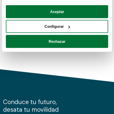
Coches de segunda mano
Si lo permite, también quisiéramos:
Aceptar
Recopilar información sobre su ubicación geográfica
Coches de km0
que puede tener una precisión de varios metros
Configurar
Coches de renting
Identificar su dispositivo analizándolo activamente
para buscar características específicas (huellas
Rechazar
digitales)
Obtenga más información sobre cómo se procesan sus
datos personales y establezca sus preferencias en la
sección de datos
. Puede cambiar o retirar su
consentimiento en cualquier momento en la Declaración
de cookies.
Las cookies de este sitio web se usan para personalizar
el contenido y los anuncios, ofrecer funciones de redes
sociales y analizar el tráfico. Además, compartimos
Conduce tu futuro,
información sobre el uso que haga del sitio web con
desata tu movilidad
nuestros partners de redes sociales, publicidad y análisis