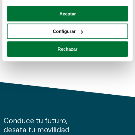
Coches de segunda mano
Si lo permite, también quisiéramos:
Aceptar
Recopilar información sobre su ubicación geográfica
Coches de km0
que puede tener una precisión de varios metros
Configurar
Coches de renting
Identificar su dispositivo analizándolo activamente
para buscar características específicas (huellas
Rechazar
digitales)
Obtenga más información sobre cómo se procesan sus
datos personales y establezca sus preferencias en la
sección de datos
. Puede cambiar o retirar su
consentimiento en cualquier momento en la Declaración
de cookies.
Las cookies de este sitio web se usan para personalizar
el contenido y los anuncios, ofrecer funciones de redes
sociales y analizar el tráfico. Además, compartimos
Conduce tu futuro,
información sobre el uso que haga del sitio web con
desata tu movilidad
nuestros partners de redes sociales, publicidad y análisis