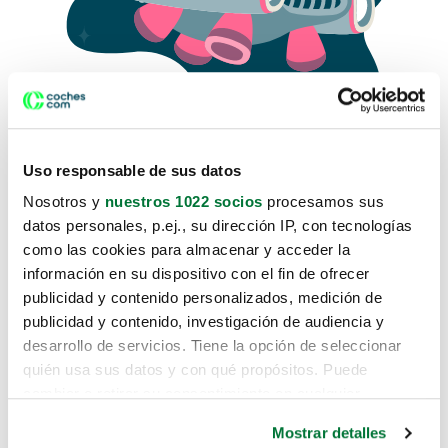
Uso responsable de sus datos
Nosotros y
nuestros 1022 socios
procesamos sus
datos personales, p.ej., su dirección IP, con tecnologías
como las cookies para almacenar y acceder la
Lo sentimos, no sabemos como
información en su dispositivo con el fin de ofrecer
te hemos traido hasta aquí.
publicidad y contenido personalizados, medición de
publicidad y contenido, investigación de audiencia y
desarrollo de servicios. Tiene la opción de seleccionar
Pero puedes encontrar el coche que estás
quién usa sus datos y con qué propósitos. Puede
buscando en alguno de estos enlaces:
cambiar o retirar su consentimiento en cualquier
momento desde la Declaración de cookies o clicando en
Coches nuevos
Mostrar detalles
el Menú de consentimiento.