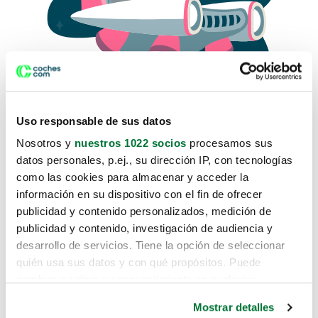
Uso responsable de sus datos
Nosotros y
nuestros 1022 socios
procesamos sus
datos personales, p.ej., su dirección IP, con tecnologías
como las cookies para almacenar y acceder la
Lo sentimos, no sabemos como
información en su dispositivo con el fin de ofrecer
te hemos traido hasta aquí.
publicidad y contenido personalizados, medición de
publicidad y contenido, investigación de audiencia y
desarrollo de servicios. Tiene la opción de seleccionar
Pero puedes encontrar el coche que estás
quién usa sus datos y con qué propósitos. Puede
buscando en alguno de estos enlaces:
cambiar o retirar su consentimiento en cualquier
momento desde la Declaración de cookies o clicando en
Coches nuevos
Mostrar detalles
el Menú de consentimiento.