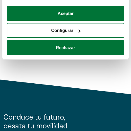
Coches de segunda mano
Si lo permite, también quisiéramos:
Aceptar
Recopilar información sobre su ubicación geográfica
Coches de km0
que puede tener una precisión de varios metros
Configurar
Coches de renting
Identificar su dispositivo analizándolo activamente
para buscar características específicas (huellas
Rechazar
digitales)
Obtenga más información sobre cómo se procesan sus
datos personales y establezca sus preferencias en la
sección de datos
. Puede cambiar o retirar su
consentimiento en cualquier momento en la Declaración
de cookies.
Las cookies de este sitio web se usan para personalizar
el contenido y los anuncios, ofrecer funciones de redes
sociales y analizar el tráfico. Además, compartimos
Conduce tu futuro,
información sobre el uso que haga del sitio web con
desata tu movilidad
nuestros partners de redes sociales, publicidad y análisis