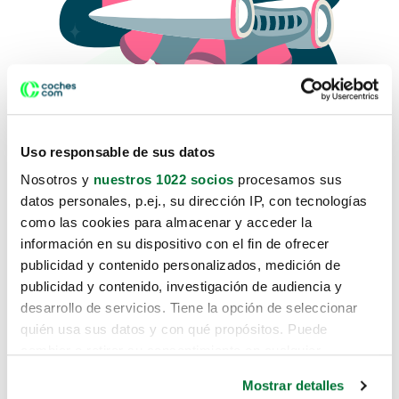
Uso responsable de sus datos
Nosotros y
nuestros 1022 socios
procesamos sus
datos personales, p.ej., su dirección IP, con tecnologías
como las cookies para almacenar y acceder la
Lo sentimos, no sabemos como
información en su dispositivo con el fin de ofrecer
te hemos traido hasta aquí.
publicidad y contenido personalizados, medición de
publicidad y contenido, investigación de audiencia y
desarrollo de servicios. Tiene la opción de seleccionar
Pero puedes encontrar el coche que estás
quién usa sus datos y con qué propósitos. Puede
buscando en alguno de estos enlaces:
cambiar o retirar su consentimiento en cualquier
momento desde la Declaración de cookies o clicando en
Coches nuevos
Mostrar detalles
el Menú de consentimiento.