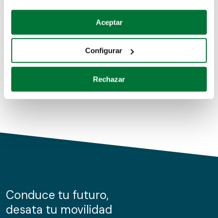
Coches de segunda mano
Si lo permite, también quisiéramos:
Aceptar
Recopilar información sobre su ubicación geográfica
Coches de km0
que puede tener una precisión de varios metros
Configurar
Coches de renting
Identificar su dispositivo analizándolo activamente
para buscar características específicas (huellas
Rechazar
digitales)
Obtenga más información sobre cómo se procesan sus
datos personales y establezca sus preferencias en la
sección de datos
. Puede cambiar o retirar su
consentimiento en cualquier momento en la Declaración
de cookies.
Las cookies de este sitio web se usan para personalizar
el contenido y los anuncios, ofrecer funciones de redes
sociales y analizar el tráfico. Además, compartimos
Conduce tu futuro,
información sobre el uso que haga del sitio web con
desata tu movilidad
nuestros partners de redes sociales, publicidad y análisis