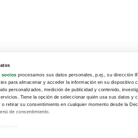
datos
 socios
procesamos sus datos personales, p.ej., su dirección I
es para almacenar y acceder la información en su dispositivo co
nido personalizados, medición de publicidad y contenido, investi
servicios. Tiene la opción de seleccionar quién usa sus datos y 
 o retirar su consentimiento en cualquier momento desde la Dec
Menú de consentimiento.
siéramos:
Aviso protección de datos
 sobre su ubicación geográfica que puede tener una precisión de