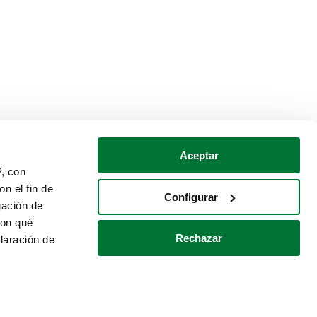
Aceptar
P, con
n el fin de
Configurar
gación de
con qué
Rechazar
laración de
Política de cookies
Contacto
 varios metros