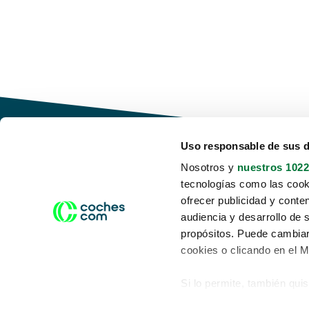
Uso responsable de sus 
Nosotros y
nuestros 1022
tecnologías como las cooki
Conduce tu futuro,
ofrecer publicidad y conte
desata tu movilidad
audiencia y desarrollo de 
propósitos. Puede cambiar
cookies o clicando en el 
Si lo permite, también qui
Acerca de nosotros
Aviso legal
Recopilar información