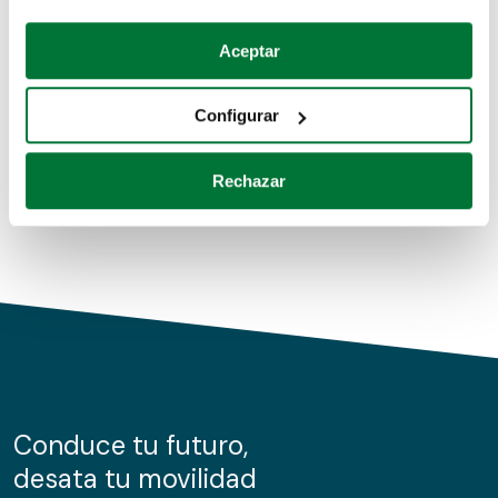
Coches de segunda mano
Si lo permite, también quisiéramos:
Aceptar
Recopilar información sobre su ubicación geográfica
Coches de km0
que puede tener una precisión de varios metros
Configurar
Coches de renting
Identificar su dispositivo analizándolo activamente
para buscar características específicas (huellas
Rechazar
digitales)
Obtenga más información sobre cómo se procesan sus
datos personales y establezca sus preferencias en la
sección de datos
. Puede cambiar o retirar su
consentimiento en cualquier momento en la Declaración
de cookies.
Las cookies de este sitio web se usan para personalizar
el contenido y los anuncios, ofrecer funciones de redes
sociales y analizar el tráfico. Además, compartimos
Conduce tu futuro,
información sobre el uso que haga del sitio web con
desata tu movilidad
nuestros partners de redes sociales, publicidad y análisis