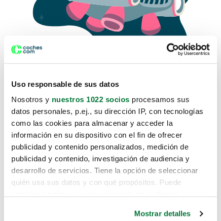
Uso responsable de sus datos
Nosotros y
nuestros 1022 socios
procesamos sus
datos personales, p.ej., su dirección IP, con tecnologías
como las cookies para almacenar y acceder la
Lo sentimos, no sabemos como
información en su dispositivo con el fin de ofrecer
te hemos traido hasta aquí.
publicidad y contenido personalizados, medición de
publicidad y contenido, investigación de audiencia y
desarrollo de servicios. Tiene la opción de seleccionar
Pero puedes encontrar el coche que estás
quién usa sus datos y con qué propósitos. Puede
buscando en alguno de estos enlaces:
cambiar o retirar su consentimiento en cualquier
momento desde la Declaración de cookies o clicando en
Coches nuevos
Mostrar detalles
el Menú de consentimiento.