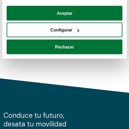
Coches de segunda mano
Si lo permite, también quisiéramos:
Aceptar
Recopilar información sobre su ubicación geográfica
Coches de km0
que puede tener una precisión de varios metros
Configurar
Coches de renting
Identificar su dispositivo analizándolo activamente
para buscar características específicas (huellas
Rechazar
digitales)
Obtenga más información sobre cómo se procesan sus
datos personales y establezca sus preferencias en la
sección de datos
. Puede cambiar o retirar su
consentimiento en cualquier momento en la Declaración
de cookies.
Las cookies de este sitio web se usan para personalizar
el contenido y los anuncios, ofrecer funciones de redes
sociales y analizar el tráfico. Además, compartimos
Conduce tu futuro,
información sobre el uso que haga del sitio web con
desata tu movilidad
nuestros partners de redes sociales, publicidad y análisis