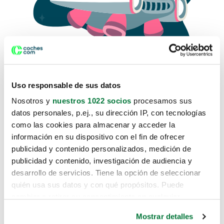
Uso responsable de sus datos
Nosotros y
nuestros 1022 socios
procesamos sus
datos personales, p.ej., su dirección IP, con tecnologías
como las cookies para almacenar y acceder la
Lo sentimos, no sabemos como
información en su dispositivo con el fin de ofrecer
te hemos traido hasta aquí.
publicidad y contenido personalizados, medición de
publicidad y contenido, investigación de audiencia y
desarrollo de servicios. Tiene la opción de seleccionar
Pero puedes encontrar el coche que estás
quién usa sus datos y con qué propósitos. Puede
buscando en alguno de estos enlaces:
cambiar o retirar su consentimiento en cualquier
momento desde la Declaración de cookies o clicando en
Coches nuevos
Mostrar detalles
el Menú de consentimiento.