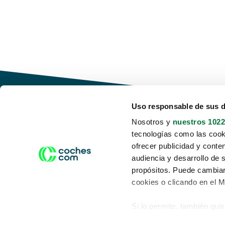
Uso responsable de sus 
Nosotros y
nuestros 1022
tecnologías como las cooki
Conduce tu futuro,
ofrecer publicidad y conte
desata tu movilidad
audiencia y desarrollo de 
propósitos. Puede cambiar
cookies o clicando en el 
Si lo permite, también qui
Acerca de nosotros
Aviso legal
Recopilar información