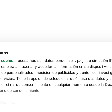
datos
 socios
procesamos sus datos personales, p.ej., su dirección I
es para almacenar y acceder la información en su dispositivo co
nido personalizados, medición de publicidad y contenido, investi
servicios. Tiene la opción de seleccionar quién usa sus datos y 
 o retirar su consentimiento en cualquier momento desde la Dec
Menú de consentimiento.
siéramos:
Aviso protección de datos
 sobre su ubicación geográfica que puede tener una precisión de