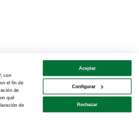
Aceptar
P, con
n el fin de
Configurar
gación de
con qué
Rechazar
laración de
Política de cookies
Contacto
 varios metros