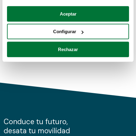
Coches de segunda mano
Si lo permite, también quisiéramos:
Aceptar
Recopilar información sobre su ubicación geográfica
Coches de km0
que puede tener una precisión de varios metros
Configurar
Coches de renting
Identificar su dispositivo analizándolo activamente
para buscar características específicas (huellas
Rechazar
digitales)
Obtenga más información sobre cómo se procesan sus
datos personales y establezca sus preferencias en la
sección de datos
. Puede cambiar o retirar su
consentimiento en cualquier momento en la Declaración
de cookies.
Las cookies de este sitio web se usan para personalizar
el contenido y los anuncios, ofrecer funciones de redes
sociales y analizar el tráfico. Además, compartimos
Conduce tu futuro,
información sobre el uso que haga del sitio web con
desata tu movilidad
nuestros partners de redes sociales, publicidad y análisis