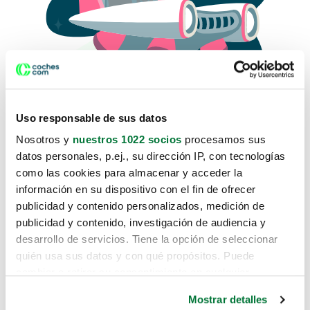
Uso responsable de sus datos
Nosotros y
nuestros 1022 socios
procesamos sus
datos personales, p.ej., su dirección IP, con tecnologías
como las cookies para almacenar y acceder la
Lo sentimos, no sabemos como
información en su dispositivo con el fin de ofrecer
te hemos traido hasta aquí.
publicidad y contenido personalizados, medición de
publicidad y contenido, investigación de audiencia y
desarrollo de servicios. Tiene la opción de seleccionar
Pero puedes encontrar el coche que estás
quién usa sus datos y con qué propósitos. Puede
buscando en alguno de estos enlaces:
cambiar o retirar su consentimiento en cualquier
momento desde la Declaración de cookies o clicando en
Coches nuevos
Mostrar detalles
el Menú de consentimiento.