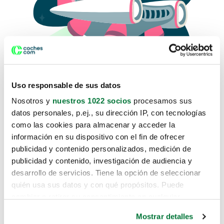
Uso responsable de sus datos
Nosotros y
nuestros 1022 socios
procesamos sus
datos personales, p.ej., su dirección IP, con tecnologías
como las cookies para almacenar y acceder la
Lo sentimos, no sabemos como
información en su dispositivo con el fin de ofrecer
te hemos traido hasta aquí.
publicidad y contenido personalizados, medición de
publicidad y contenido, investigación de audiencia y
desarrollo de servicios. Tiene la opción de seleccionar
Pero puedes encontrar el coche que estás
quién usa sus datos y con qué propósitos. Puede
buscando en alguno de estos enlaces:
cambiar o retirar su consentimiento en cualquier
momento desde la Declaración de cookies o clicando en
Coches nuevos
Mostrar detalles
el Menú de consentimiento.