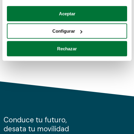
Coches de segunda mano
Si lo permite, también quisiéramos:
Aceptar
Recopilar información sobre su ubicación geográfica
Coches de km0
que puede tener una precisión de varios metros
Configurar
Coches de renting
Identificar su dispositivo analizándolo activamente
para buscar características específicas (huellas
Rechazar
digitales)
Obtenga más información sobre cómo se procesan sus
datos personales y establezca sus preferencias en la
sección de datos
. Puede cambiar o retirar su
consentimiento en cualquier momento en la Declaración
de cookies.
Las cookies de este sitio web se usan para personalizar
el contenido y los anuncios, ofrecer funciones de redes
sociales y analizar el tráfico. Además, compartimos
Conduce tu futuro,
información sobre el uso que haga del sitio web con
desata tu movilidad
nuestros partners de redes sociales, publicidad y análisis