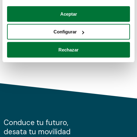
Coches de segunda mano
Si lo permite, también quisiéramos:
Aceptar
Recopilar información sobre su ubicación geográfica
Coches de km0
que puede tener una precisión de varios metros
Configurar
Coches de renting
Identificar su dispositivo analizándolo activamente
para buscar características específicas (huellas
Rechazar
digitales)
Obtenga más información sobre cómo se procesan sus
datos personales y establezca sus preferencias en la
sección de datos
. Puede cambiar o retirar su
consentimiento en cualquier momento en la Declaración
de cookies.
Las cookies de este sitio web se usan para personalizar
el contenido y los anuncios, ofrecer funciones de redes
sociales y analizar el tráfico. Además, compartimos
Conduce tu futuro,
información sobre el uso que haga del sitio web con
desata tu movilidad
nuestros partners de redes sociales, publicidad y análisis