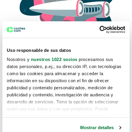
Uso responsable de sus datos
Nosotros y
nuestros 1022 socios
procesamos sus
datos personales, p.ej., su dirección IP, con tecnologías
como las cookies para almacenar y acceder la
Lo sentimos, no sabemos como
información en su dispositivo con el fin de ofrecer
te hemos traido hasta aquí.
publicidad y contenido personalizados, medición de
publicidad y contenido, investigación de audiencia y
desarrollo de servicios. Tiene la opción de seleccionar
Pero puedes encontrar el coche que estás
quién usa sus datos y con qué propósitos. Puede
buscando en alguno de estos enlaces:
cambiar o retirar su consentimiento en cualquier
momento desde la Declaración de cookies o clicando en
Coches nuevos
Mostrar detalles
el Menú de consentimiento.