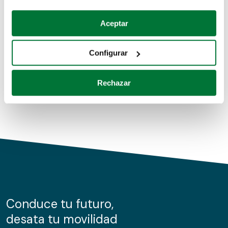
Coches de segunda mano
Si lo permite, también quisiéramos:
Aceptar
Recopilar información sobre su ubicación geográfica
Coches de km0
que puede tener una precisión de varios metros
Configurar
Coches de renting
Identificar su dispositivo analizándolo activamente
para buscar características específicas (huellas
Rechazar
digitales)
Obtenga más información sobre cómo se procesan sus
datos personales y establezca sus preferencias en la
sección de datos
. Puede cambiar o retirar su
consentimiento en cualquier momento en la Declaración
de cookies.
Las cookies de este sitio web se usan para personalizar
el contenido y los anuncios, ofrecer funciones de redes
sociales y analizar el tráfico. Además, compartimos
Conduce tu futuro,
información sobre el uso que haga del sitio web con
desata tu movilidad
nuestros partners de redes sociales, publicidad y análisis