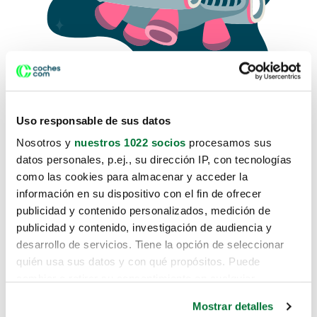
Uso responsable de sus datos
Nosotros y
nuestros 1022 socios
procesamos sus
datos personales, p.ej., su dirección IP, con tecnologías
como las cookies para almacenar y acceder la
Lo sentimos, no sabemos como
información en su dispositivo con el fin de ofrecer
te hemos traido hasta aquí.
publicidad y contenido personalizados, medición de
publicidad y contenido, investigación de audiencia y
desarrollo de servicios. Tiene la opción de seleccionar
Pero puedes encontrar el coche que estás
quién usa sus datos y con qué propósitos. Puede
buscando en alguno de estos enlaces:
cambiar o retirar su consentimiento en cualquier
momento desde la Declaración de cookies o clicando en
Coches nuevos
Mostrar detalles
el Menú de consentimiento.