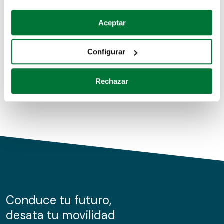
Coches de segunda mano
Si lo permite, también quisiéramos:
Aceptar
Recopilar información sobre su ubicación geográfica
Coches de km0
que puede tener una precisión de varios metros
Configurar
Coches de renting
Identificar su dispositivo analizándolo activamente
para buscar características específicas (huellas
Rechazar
digitales)
Obtenga más información sobre cómo se procesan sus
datos personales y establezca sus preferencias en la
sección de datos
. Puede cambiar o retirar su
consentimiento en cualquier momento en la Declaración
de cookies.
Las cookies de este sitio web se usan para personalizar
el contenido y los anuncios, ofrecer funciones de redes
sociales y analizar el tráfico. Además, compartimos
Conduce tu futuro,
información sobre el uso que haga del sitio web con
desata tu movilidad
nuestros partners de redes sociales, publicidad y análisis