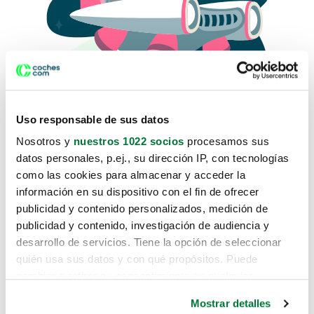
Uso responsable de sus datos
Nosotros y
nuestros 1022 socios
procesamos sus
datos personales, p.ej., su dirección IP, con tecnologías
como las cookies para almacenar y acceder la
Lo sentimos, no sabemos como
información en su dispositivo con el fin de ofrecer
te hemos traido hasta aquí.
publicidad y contenido personalizados, medición de
publicidad y contenido, investigación de audiencia y
desarrollo de servicios. Tiene la opción de seleccionar
Pero puedes encontrar el coche que estás
quién usa sus datos y con qué propósitos. Puede
buscando en alguno de estos enlaces:
cambiar o retirar su consentimiento en cualquier
momento desde la Declaración de cookies o clicando en
Coches nuevos
Mostrar detalles
el Menú de consentimiento.