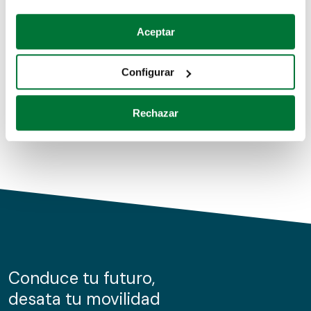
Coches de segunda mano
Si lo permite, también quisiéramos:
Aceptar
Recopilar información sobre su ubicación geográfica
Coches de km0
que puede tener una precisión de varios metros
Configurar
Coches de renting
Identificar su dispositivo analizándolo activamente
para buscar características específicas (huellas
Rechazar
digitales)
Obtenga más información sobre cómo se procesan sus
datos personales y establezca sus preferencias en la
sección de datos
. Puede cambiar o retirar su
consentimiento en cualquier momento en la Declaración
de cookies.
Las cookies de este sitio web se usan para personalizar
el contenido y los anuncios, ofrecer funciones de redes
sociales y analizar el tráfico. Además, compartimos
Conduce tu futuro,
información sobre el uso que haga del sitio web con
desata tu movilidad
nuestros partners de redes sociales, publicidad y análisis