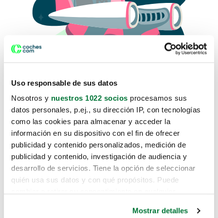
Uso responsable de sus datos
Nosotros y
nuestros 1022 socios
procesamos sus
datos personales, p.ej., su dirección IP, con tecnologías
como las cookies para almacenar y acceder la
Lo sentimos, no sabemos como
información en su dispositivo con el fin de ofrecer
te hemos traido hasta aquí.
publicidad y contenido personalizados, medición de
publicidad y contenido, investigación de audiencia y
desarrollo de servicios. Tiene la opción de seleccionar
Pero puedes encontrar el coche que estás
quién usa sus datos y con qué propósitos. Puede
buscando en alguno de estos enlaces:
cambiar o retirar su consentimiento en cualquier
momento desde la Declaración de cookies o clicando en
Coches nuevos
Mostrar detalles
el Menú de consentimiento.