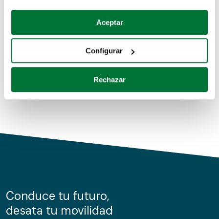
Coches de segunda mano
Si lo permite, también quisiéramos:
Aceptar
Recopilar información sobre su ubicación geográfica
Coches de km0
que puede tener una precisión de varios metros
Configurar
Coches de renting
Identificar su dispositivo analizándolo activamente
para buscar características específicas (huellas
Rechazar
digitales)
Obtenga más información sobre cómo se procesan sus
datos personales y establezca sus preferencias en la
sección de datos
. Puede cambiar o retirar su
consentimiento en cualquier momento en la Declaración
de cookies.
Las cookies de este sitio web se usan para personalizar
el contenido y los anuncios, ofrecer funciones de redes
sociales y analizar el tráfico. Además, compartimos
Conduce tu futuro,
información sobre el uso que haga del sitio web con
desata tu movilidad
nuestros partners de redes sociales, publicidad y análisis